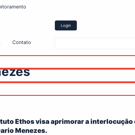
onitoramento
Login
s
Contato
nezes
ituto Ethos visa aprimorar a interlocução
Dario Menezes.