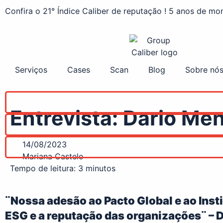
Confira o 21° Índice Caliber de reputação ! 5 anos de m
Serviços
Cases
Scan
Blog
Sobre nó
Entrevista: Dario Me
14/08/2023
Mariana Castelo
Tempo de leitura:
3
minutos
¨Nossa adesão ao Pacto Global e ao Inst
ESG e a reputação das organizações¨ – 