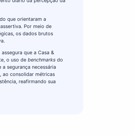
ento diário da percepção da
ado que orientaram a
assertiva. Por meio de
égicas, os dados brutos
va.
o assegura que a Casa &
te, o uso de
benchmarks
do
 a segurança necessária
, ao consolidar métricas
tência, reafirmando sua