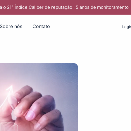
a o 21° Índice Caliber de reputação ! 5 anos de monitoramento
Sobre nós
Contato
Logi