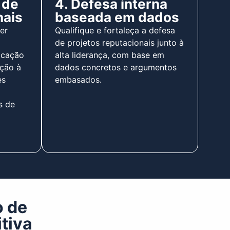
 de
4. Defesa interna
nais
baseada em dados
er
Qualifique e fortaleça a defesa
de projetos reputacionais junto à
icação
alta liderança, com base em
ação à
dados concretos e argumentos
es
embasados.
s de
o de
tiva