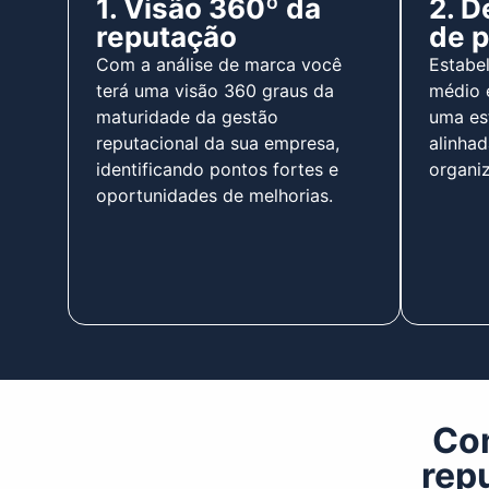
1. Visão 360º da
2. D
reputação
de p
Com a análise de marca você
Estabel
terá uma visão 360 graus da
médio 
maturidade da gestão
uma est
reputacional da sua empresa,
alinha
identificando pontos fortes e
organiz
oportunidades de melhorias.
Com
rep