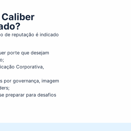
 Caliber
cado?
co de reputação é indicado
uer porte que desejam
o;
icação Corporativa,
is por governança, imagem
ders;
e preparar para desafios