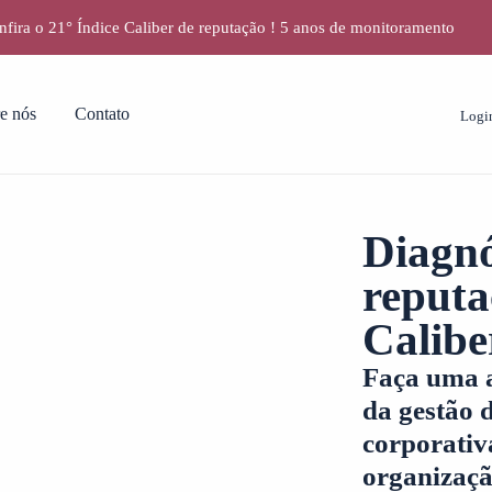
fira o 21° Índice Caliber de reputação ! 5 anos de monitoramento
e nós
Contato
Logi
Diagnó
reputa
Calib
Faça uma 
da gestão 
corporativ
organizaçã