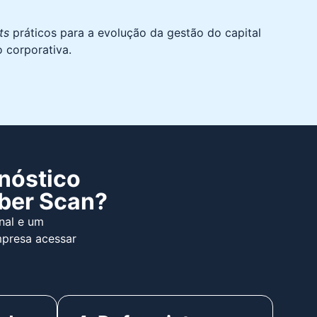
hts
práticos para a evolução da gestão do capital
o corporativa.
gnóstico
iber Scan?
nal e um
mpresa acessar