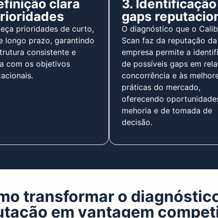
efinição clara
3. Identificação
rioridades
gaps reputacio
eça prioridades de curto,
O diagnóstico que o Calib
e longo prazo, garantindo
Scan faz da reputação da
rutura consistente e
empresa permite a identif
da com os objetivos
de possíveis gaps em rel
acionais.
concorrência e às melhor
práticas do mercado,
oferecendo oportunidade
mehoria e de tomada de
decisão.
o transformar o diagnóstic
utação em vantagem competi