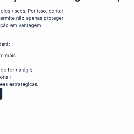
los riscos. Por isso, contar
ermite não apenas proteger
tação em vantagem
derá:
om mais
de forma ágil;
onal;
eas estratégicas.