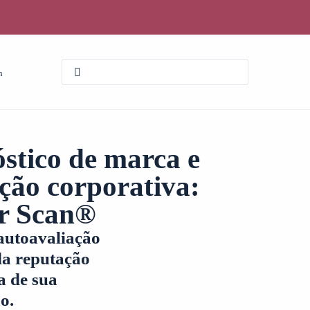
n
stico de marca e
ção corporativa:
er Scan®
autoavaliação
da reputação
a de sua
o.